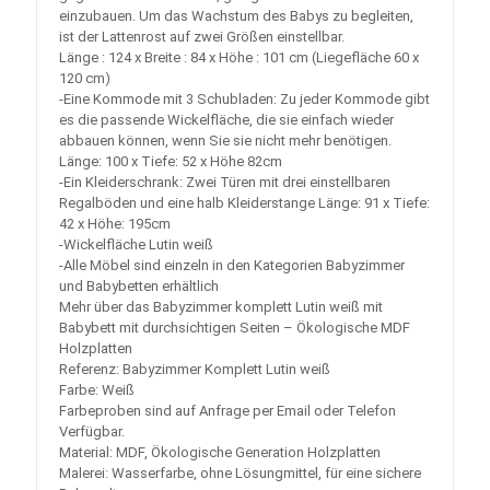
einzubauen. Um das Wachstum des Babys zu begleiten,
ist der Lattenrost auf zwei Größen einstellbar.
Länge : 124 x Breite : 84 x Höhe : 101 cm (Liegefläche 60 x
120 cm)
-Eine Kommode mit 3 Schubladen: Zu jeder Kommode gibt
es die passende Wickelfläche, die sie einfach wieder
abbauen können, wenn Sie sie nicht mehr benötigen.
Länge: 100 x Tiefe: 52 x Höhe 82cm
-Ein Kleiderschrank: Zwei Türen mit drei einstellbaren
Regalböden und eine halb Kleiderstange Länge: 91 x Tiefe:
42 x Höhe: 195cm
-Wickelfläche Lutin weiß
-Alle Möbel sind einzeln in den Kategorien Babyzimmer
und Babybetten erhältlich
Mehr über das Babyzimmer komplett Lutin weiß mit
Babybett mit durchsichtigen Seiten – Ökologische MDF
Holzplatten
Referenz: Babyzimmer Komplett Lutin weiß
Farbe: Weiß
Farbeproben sind auf Anfrage per Email oder Telefon
Verfügbar.
Material: MDF, Ökologische Generation Holzplatten
Malerei: Wasserfarbe, ohne Lösungmittel, für eine sichere