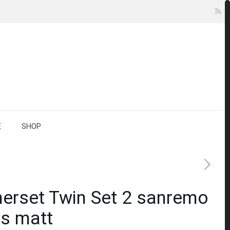
E
SHOP
rset Twin Set 2 sanremo
ss matt