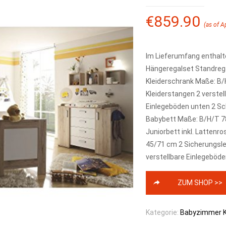
€
859.90
(as of A
Im Lieferumfang enthalt
Hängeregalset Standreg
Kleiderschrank Maße: B/
Kleiderstangen 2 verstel
Einlegeböden unten 2 Sc
Babybett Maße: B/H/T 78
Juniorbett inkl. Latten
45/71 cm 2 Sicherungslei
verstellbare Einlegeböde
ZUM SHOP >>
Kategorie:
Babyzimmer K