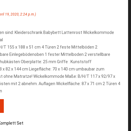
pril 19, 2020, 2:24 p.m.)
en sind: Kleiderschrank Babybett Lattenrost Wickelkommode
al
H/T 155 x 188 x 51 cm 4 Türen 2 feste Mittelböden 2
lbare Einlegebödenoben 1 fester Mittelboden 2 verstellbare
hubkästen Oberplatte: 25 mm Griffe : Kunststoff
 x 82 x 144 cm Liegefläche: 70 x 140 cm umbaubar zum
rost ohne Matratze! Wickelkommode Maße: B/H/T 117 x 92/97 x
sten mit 2 abnehm. Auflagen Wickelfläche: 87 x 71 cm 2 Türen 4
n
omplett Set