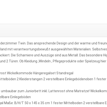
 Kinderzimmer Twin. Das ansprechende Design und der warme und freun
land mit verantwortungsbewußt ausgewählten Materialien. Selbstvest
kiert. Die Scharniere und Auszüge sind aus Metall. Das besondere Higl
 2 Türen. Ob Kleidung ,Windeln , Pflegeprodukte oder Spielzeug hier f
enrost Wickelkommode Hängeregalset Standregal
ittelböden 2 Kleiderstangen 2 verstellbare Einlegebödenoben 1 feste
cm umbaubar zum Juniorbett inkl. Lattenrost ohne Matratze! Wickelko
ellbare Einlegeböden
l Maße: B/H/T 50 x 145 x 35 cm 1 fester Mittelboden 2 verstellbare 