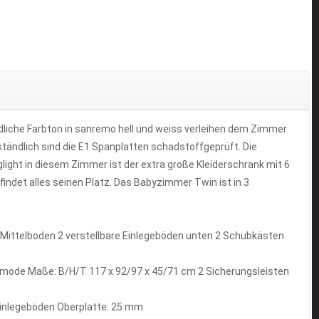
dliche Farbton in sanremo hell und weiss verleihen dem Zimmer
ändlich sind die E1 Spanplatten schadstoffgeprüft. Die
ight in diesem Zimmer ist der extra große Kleiderschrank mit 6
indet alles seinen Platz. Das Babyzimmer Twin ist in 3
r Mittelboden 2 verstellbare Einlegeböden unten 2 Schubkästen
mmode Maße: B/H/T 117 x 92/97 x 45/71 cm 2 Sicherungsleisten
Einlegeböden Oberplatte: 25 mm