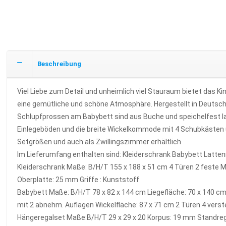
Beschreibung
Viel Liebe zum Detail und unheimlich viel Stauraum bietet das
eine gemütliche und schöne Atmosphäre. Hergestellt in Deutsch
Schlupfprossen am Babybett sind aus Buche und speichelfest lac
Einlegeböden und die breite Wickelkommode mit 4 Schubkästen und
Setgrößen und auch als Zwillingszimmer erhältlich
Im Lieferumfang enthalten sind: Kleiderschrank Babybett Latt
Kleiderschrank Maße: B/H/T 155 x 188 x 51 cm 4 Türen 2 feste M
Oberplatte: 25 mm Griffe : Kunststoff
Babybett Maße: B/H/T 78 x 82 x 144 cm Liegefläche: 70 x 140 
mit 2 abnehm. Auflagen Wickelfläche: 87 x 71 cm 2 Türen 4 verst
Hängeregalset Maße:B/H/T 29 x 29 x 20 Korpus: 19 mm Standrega