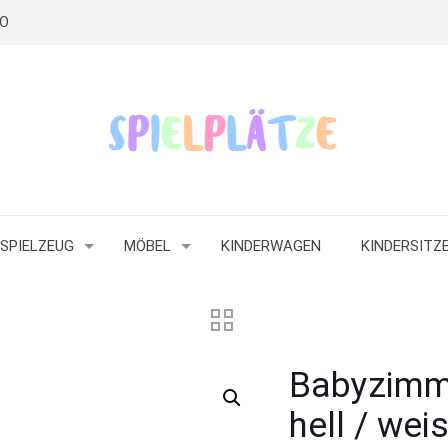
RO
SPIELZEUG
MÖBEL
KINDERWAGEN
KINDERSITZ
Babyzimme
hell / wei