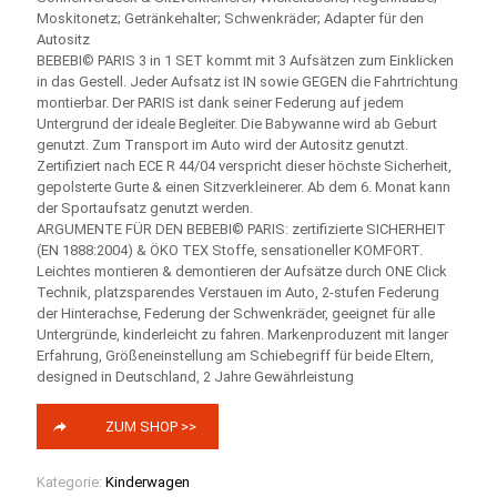
Moskitonetz; Getränkehalter; Schwenkräder; Adapter für den
Autositz
BEBEBI© PARIS 3 in 1 SET kommt mit 3 Aufsätzen zum Einklicken
in das Gestell. Jeder Aufsatz ist IN sowie GEGEN die Fahrtrichtung
montierbar. Der PARIS ist dank seiner Federung auf jedem
Untergrund der ideale Begleiter. Die Babywanne wird ab Geburt
genutzt. Zum Transport im Auto wird der Autositz genutzt.
Zertifiziert nach ECE R 44/04 verspricht dieser höchste Sicherheit,
gepolsterte Gurte & einen Sitzverkleinerer. Ab dem 6. Monat kann
der Sportaufsatz genutzt werden.
ARGUMENTE FÜR DEN BEBEBI© PARIS: zertifizierte SICHERHEIT
(EN 1888:2004) & ÖKO TEX Stoffe, sensationeller KOMFORT.
Leichtes montieren & demontieren der Aufsätze durch ONE Click
Technik, platzsparendes Verstauen im Auto, 2-stufen Federung
der Hinterachse, Federung der Schwenkräder, geeignet für alle
Untergründe, kinderleicht zu fahren. Markenproduzent mit langer
Erfahrung, Größeneinstellung am Schiebegriff für beide Eltern,
designed in Deutschland, 2 Jahre Gewährleistung
ZUM SHOP >>
Kategorie:
Kinderwagen