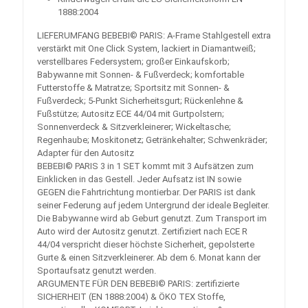
1888:2004
LIEFERUMFANG BEBEBI© PARIS: A-Frame Stahlgestell extra
verstärkt mit One Click System, lackiert in Diamantweiß;
verstellbares Federsystem; großer Einkaufskorb;
Babywanne mit Sonnen- & Fußverdeck; komfortable
Futterstoffe & Matratze; Sportsitz mit Sonnen- &
Fußverdeck; 5-Punkt Sicherheitsgurt; Rückenlehne &
Fußstütze; Autositz ECE 44/04 mit Gurtpolstern;
Sonnenverdeck & Sitzverkleinerer; Wickeltasche;
Regenhaube; Moskitonetz; Getränkehalter; Schwenkräder;
Adapter für den Autositz
BEBEBI© PARIS 3 in 1 SET kommt mit 3 Aufsätzen zum
Einklicken in das Gestell. Jeder Aufsatz ist IN sowie
GEGEN die Fahrtrichtung montierbar. Der PARIS ist dank
seiner Federung auf jedem Untergrund der ideale Begleiter.
Die Babywanne wird ab Geburt genutzt. Zum Transport im
Auto wird der Autositz genutzt. Zertifiziert nach ECE R
44/04 verspricht dieser höchste Sicherheit, gepolsterte
Gurte & einen Sitzverkleinerer. Ab dem 6. Monat kann der
Sportaufsatz genutzt werden.
ARGUMENTE FÜR DEN BEBEBI© PARIS: zertifizierte
SICHERHEIT (EN 1888:2004) & ÖKO TEX Stoffe,