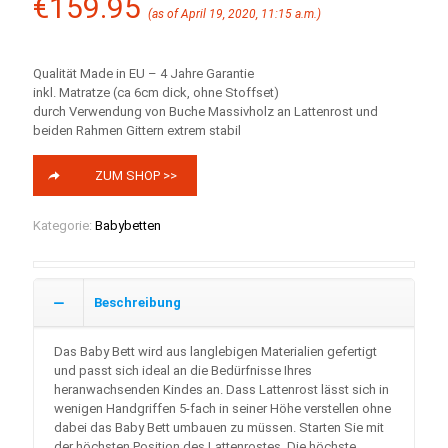
€
159.95
(as of April 19, 2020, 11:15 a.m.)
Qualität Made in EU – 4 Jahre Garantie
inkl. Matratze (ca 6cm dick, ohne Stoffset)
durch Verwendung von Buche Massivholz an Lattenrost und
beiden Rahmen Gittern extrem stabil
ZUM SHOP >>
Kategorie:
Babybetten
Beschreibung
Das Baby Bett wird aus langlebigen Materialien gefertigt
und passt sich ideal an die Bedürfnisse Ihres
heranwachsenden Kindes an. Dass Lattenrost lässt sich in
wenigen Handgriffen 5-fach in seiner Höhe verstellen ohne
dabei das Baby Bett umbauen zu müssen. Starten Sie mit
der höchsten Position des Lattenrostes. Die höchste