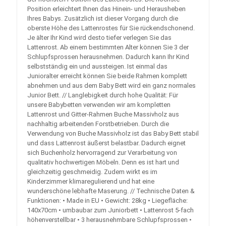
Position erleichtert Ihnen das Hinein- und Herausheben
Ihres Babys. Zusätzlich ist dieser Vorgang durch die
oberste Höhe des Lattenrostes für Sie rückendschonend.
Je älter Ihr Kind wird desto tiefer verlegen Sie das
Lattenrost. Ab einem bestimmten Alter können Sie 3 der
Schlupfsprossen herausnehmen. Dadurch kann Ihr Kind
selbstständig ein und aussteigen. Ist einmal das
Junioralter erreicht können Sie beide Rahmen komplett
abnehmen und aus dem Baby Bett wird ein ganz normales
Junior Bett. // Langlebigkeit durch hohe Qualität: Für
unsere Babybetten verwenden wir am kompletten
Lattenrost und Gitter-Rahmen Buche Massivholz aus
nachhaltig arbeitenden Forstbetrieben. Durch die
Verwendung von Buche Massivholz ist das Baby Bett stabil
und dass Lattenrost äußerst belastbar. Dadurch eignet
sich Buchenholz hervorragend zur Verarbeitung von
qualitativ hochwertigen Möbeln. Denn es ist hart und
gleichzeitig geschmeidig. Zudem wirkt es im
Kinderzimmer klimaregulierend und hat eine
wunderschöne lebhafte Maserung. // Technische Daten &
Funktionen: • Made in EU • Gewicht: 28kg • Liegefläche:
140x70cm • umbaubar zum Juniorbett • Lattenrost 5-fach
höhenverstellbar • 3 herausnehmbare Schlupfsprossen •