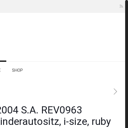
E
SHOP
2004 S.A. REV0963
nderautositz, i-size, ruby