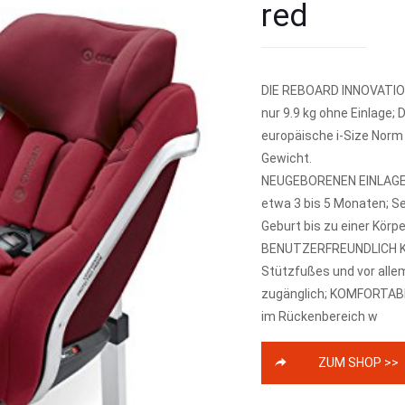
red
DIE REBOARD INNOVATION E
nur 9.9 kg ohne Einlage;
europäische i-Size Norm
Gewicht.
NEUGEBORENEN EINLAGE De
etwa 3 bis 5 Monaten; Se
Geburt bis zu einer Körp
BENUTZERFREUNDLICH Kom
Stützfußes und vor allem 
zugänglich; KOMFORTABL
im Rückenbereich w
ZUM SHOP >>