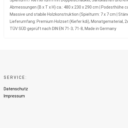
Spielturm / Kletterturm mit Doppelschaukel, Sandkasten und Kno
Abmessungen (B x T x H) ca.: 480 x 230 x 290 cm | Podesthöhe c
Massive und stabile Holzkonstruktion (Spielturm: 7 x 7 cm | Stä
Lieferumfang: Premium Holzset (Kiefer kdi), Monatgematerial, 2x
TÜV SÜD geprüft nach DIN EN 71-3; 71-8, Made in Germany
SERVICE:
Datenschutz
Impressum