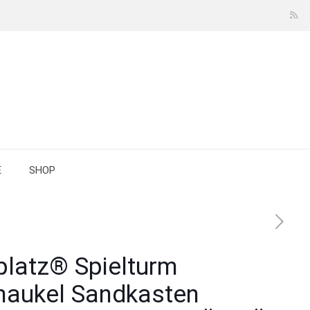
E
SHOP
lplatz® Spielturm
haukel Sandkasten