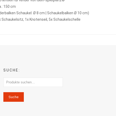
tenseil für Kinder von dein-spielplatz®
a.: 150 cm
nderbalken Schaukel: Ø 8 cm | Schaukelbalken Ø 10 cm)
 Schaukelsitz, 1x Knotenseil, 5x Schaukelschelle
SUCHE:
Suche