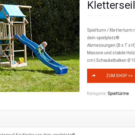
Kletterse
Spielturm / Kletterturm 
dein-spielplatz®
Abmessungen (B x T x H) 
Massive und stabile Holz
cm | Schaukelbalken Ø 1
ZUM SHOP >>
Kategorie:
Spieltürme