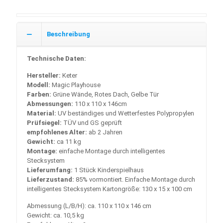
Beschreibung
Technische Daten:
Hersteller:
Keter
Modell:
Magic Playhouse
Farben:
Grüne Wände, Rotes Dach, Gelbe Tür
Abmessungen:
110 x 110 x 146cm
Material:
UV beständiges und Wetterfestes Polypropylen
Prüfsiegel:
TÜV und GS geprüft
empfohlenes Alter:
ab 2 Jahren
Gewicht:
ca 11 kg
Montage:
einfache Montage durch intelligentes
Stecksystem
Lieferumfang:
1 Stück Kinderspielhaus
Lieferzustand:
85% vormontiert. Einfache Montage durch
intelligentes Stecksystem Kartongröße: 130 x 15 x 100 cm
Abmessung (L/B/H): ca. 110 x 110 x 146 cm
Gewicht: ca. 10,5 kg