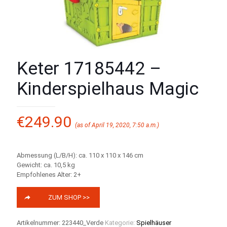
Keter 17185442 –
Kinderspielhaus Magic
€
249.90
(as of April 19, 2020, 7:50 a.m.)
Abmessung (L/B/H): ca. 110 x 110 x 146 cm
Gewicht: ca. 10,5 kg
Empfohlenes Alter: 2+
ZUM SHOP >>
Artikelnummer:
223440_Verde
Kategorie:
Spielhäuser