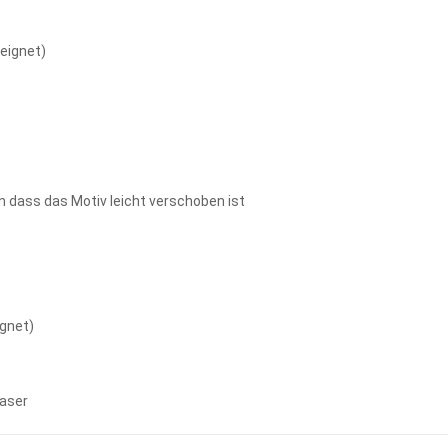
eeignet)
n dass das Motiv leicht verschoben ist
ignet)
faser