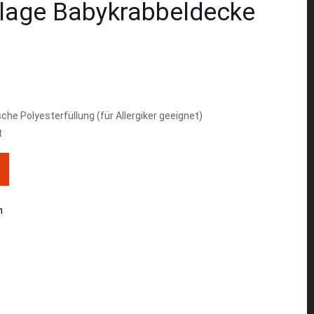
rlage Babykrabbeldecke
sche Polyesterfüllung (für Allergiker geeignet)
t
n