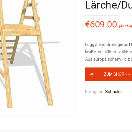
Lärche/Du
€
609.00
(as of A
LoggyLand Grundgerüst U
Maße: ca. 405cm x 465cm
Aus europäischem Holz (
ZUM SHOP >>
Kategorie:
Schaukel