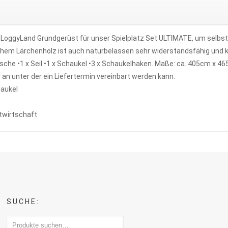
s LoggyLand Grundgerüst für unser Spielplatz Set ULTIMATE, um selbs
hem Lärchenholz ist auch naturbelassen sehr widerstandsfähig und 
utsche •1 x Seil •1 x Schaukel •3 x Schaukelhaken. Maße: ca. 405cm x 4
 an unter der ein Liefertermin vereinbart werden kann.
haukel
twirtschaft
SUCHE: