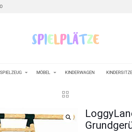
RO
SPIELZEUG
MÖBEL
KINDERWAGEN
KINDERSITZ
LoggyLand
Grundger