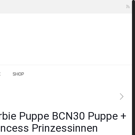
E
SHOP
rbie Puppe BCN30 Puppe +
incess Prinzessinnen