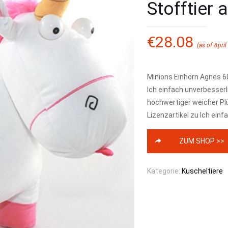
Stofftier 
€
28.08
(as of April
Minions Einhorn Agnes 60
Ich einfach unverbesserl
hochwertiger weicher P
Lizenzartikel zu Ich ein
ZUM SHOP >>
Kategorie:
Kuscheltiere