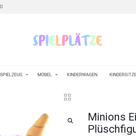
RO
SPIELZEUG
MÖBEL
KINDERWAGEN
KINDERSITZ
Minions E
Plüschfigu