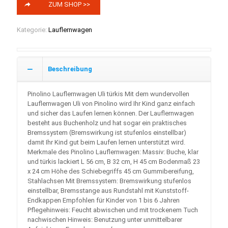
ZUM SHOP >>
Kategorie:
Lauflernwagen
Beschreibung
Pinolino Lauflernwagen Uli türkis Mit dem wundervollen
Lauflernwagen Uli von Pinolino wird Ihr Kind ganz einfach
und sicher das Laufen lernen können. Der Lauflernwagen
besteht aus Buchenholz und hat sogar ein praktisches
Bremssystem (Bremswirkung ist stufenlos einstellbar)
damit Ihr Kind gut beim Laufen lernen unterstützt wird.
Merkmale des Pinolino Lauflernwagen: Massiv: Buche, klar
und türkis lackiert L 56 cm, B 32 cm, H 45 cm Bodenmaß 23
x 24 cm Höhe des Schiebegriffs 45 cm Gummibereifung,
Stahlachsen Mit Bremssystem: Bremswirkung stufenlos
einstellbar, Bremsstange aus Rundstahl mit Kunststoff-
Endkappen Empfohlen für Kinder von 1 bis 6 Jahren
Pflegehinweis: Feucht abwischen und mit trockenem Tuch
nachwischen Hinweis: Benutzung unter unmittelbarer