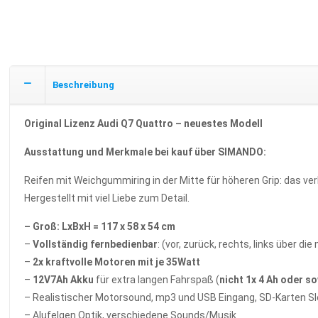
Beschreibung
Original Lizenz Audi Q7 Quattro – neuestes Modell
Ausstattung und Merkmale bei kauf über SIMANDO:
Reifen mit Weichgummiring in der Mitte für höheren Grip: das ve
Hergestellt mit viel Liebe zum Detail.
– Groß: LxBxH = 117 x 58 x 54 cm
–
Vollständig fernbedienbar
: (vor, zurück, rechts, links über d
–
2x kraftvolle Motoren mit je 35Watt
–
12V7Ah Akku
für extra langen Fahrspaß (
nicht 1x 4 Ah oder so
– Realistischer Motorsound, mp3 und USB Eingang, SD-Karten Sl
– Alufelgen Optik, verschiedene Sounds/Musik