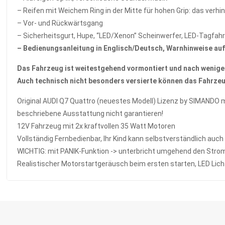
– Reifen mit Weichem Ring in der Mitte für hohen Grip: das verhi
– Vor- und Rückwärtsgang
– Sicherheitsgurt, Hupe, “LED/Xenon” Scheinwerfer, LED-Tagfahr
– Bedienungsanleitung in Englisch/Deutsch, Warnhinweise au
Das Fahrzeug ist weitestgehend vormontiert und nach wenige
Auch technisch nicht besonders versierte können das Fahrz
Original AUDI Q7 Quattro (neuestes Modell) Lizenz by SIMANDO m
beschriebene Ausstattung nicht garantieren!
12V Fahrzeug mit 2x kraftvollen 35 Watt Motoren
Vollständig Fernbedienbar, Ihr Kind kann selbstverständlich auch
WICHTIG: mit PANIK-Funktion -> unterbricht umgehend den Stromk
Realistischer Motorstartgeräusch beim ersten starten, LED Lich