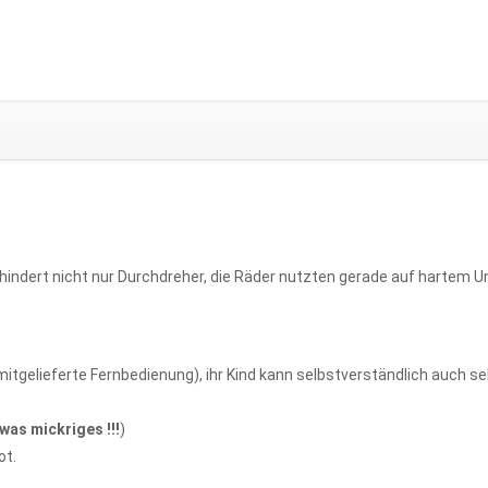
rhindert nicht nur Durchdreher, die Räder nutzten gerade auf hartem Un
ie mitgelieferte Fernbedienung), ihr Kind kann selbstverständlich auch se
was mickriges !!!
)
ot.