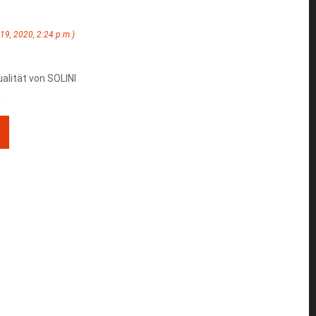
 19, 2020, 2:24 p.m.)
alität von SOLINI
t