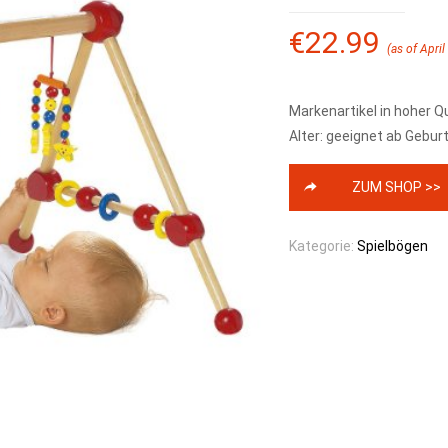
€
22.99
(as of April
Markenartikel in hoher Qu
Alter: geeignet ab Gebur
ZUM SHOP >>
Kategorie:
Spielbögen