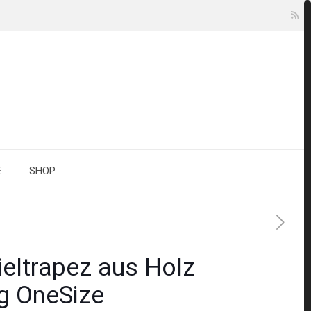
E
SHOP
ieltrapez aus Holz
g OneSize