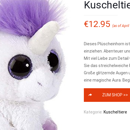
Kuschelti
€
12.95
(as of Apri
Dieses Plüscheinhorn is
einziehen. Abenteuer un
Mit viel Liebe zum Detai
Sie das streichelweiche
Große glitzernde Augen 
eine magische Aura. Beg
ZUM SHOP >>
Kategorie:
Kuscheltiere