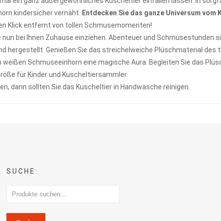
mal ein ganz außergewöhnliches Kuscheltier einfallen lassen. In sorgfä
horn kindersicher vernäht.
Entdecken Sie das ganze Universum vom K
nen Klick entfernt von tollen Schmusemomenten!
 nun bei Ihnen Zuhause einziehen. Abenteuer und Schmusestunden sin
und hergestellt. Genießen Sie das streichelweiche Plüschmaterial des
dem weißen Schmuseeinhorn eine magische Aura. Begleiten Sie das Plü
größe für Kinder und Kuscheltiersammler.
, dann sollten Sie das Kuscheltier in Handwäsche reinigen.
SUCHE: