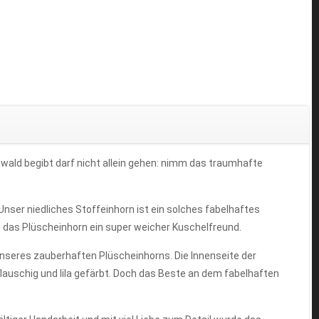
wald begibt darf nicht allein gehen: nimm das traumhafte
 Unser niedliches Stoffeinhorn ist ein solches fabelhaftes
st das Plüscheinhorn ein super weicher Kuschelfreund.
seres zauberhaften Plüscheinhorns. Die Innenseite der
lauschig und lila gefärbt. Doch das Beste an dem fabelhaften