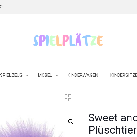
RO
SPIELZEUG
MÖBEL
KINDERWAGEN
KINDERSITZ
Sweet and
Plüschtier