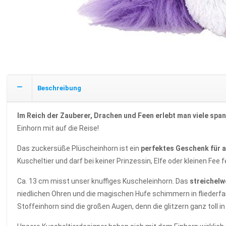
Beschreibung
Im Reich der Zauberer, Drachen und Feen erlebt man viele span
Einhorn mit auf die Reise!
Das zuckersüße Plüscheinhorn ist ein
perfektes Geschenk für 
Kuscheltier und darf bei keiner Prinzessin, Elfe oder kleinen Fe
Ca. 13 cm misst unser knuffiges Kuscheleinhorn. Das
streichelw
niedlichen Ohren und die magischen Hufe schimmern in fliederfa
Stoffeinhorn sind die großen Augen, denn die glitzern ganz toll in l