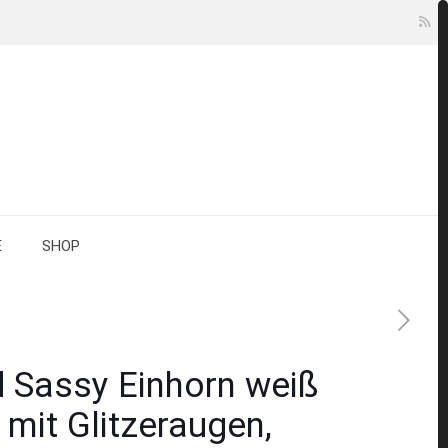
E
SHOP
 Sassy Einhorn weiß
 mit Glitzeraugen,