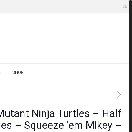
E
SHOP
utant Ninja Turtles – Half
oes – Squeeze ’em Mikey –