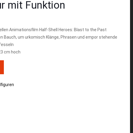
ur mit Funktion
ellen Animationsfilm Half-Shell Heroes: Blast to the Past
den Bauch, um urkomisch Klänge, Phrasen und empor stehende
fesseln
23 cm hoch
lfiguren